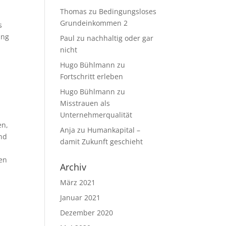
Thomas
zu
Bedingungsloses
Grundeinkommen 2
s
ung
Paul
zu
nachhaltig oder gar
nicht
Hugo Bühlmann
zu
Fortschritt erleben
Hugo Bühlmann
zu
Misstrauen als
Unternehmerqualität
en,
Anja
zu
Humankapital –
ind
damit Zukunft geschieht
hen
Archiv
März 2021
Januar 2021
Dezember 2020