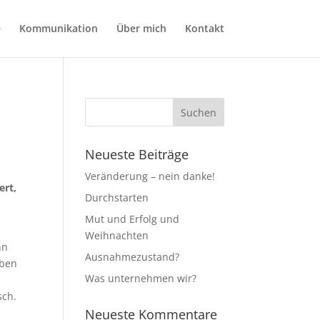
e
Kommunikation
Über mich
Kontakt
Neueste Beiträge
Veränderung – nein danke!
ert,
Durchstarten
Mut und Erfolg und
Weihnachten
nn
Ausnahmezustand?
aben
Was unternehmen wir?
sch.
Neueste Kommentare