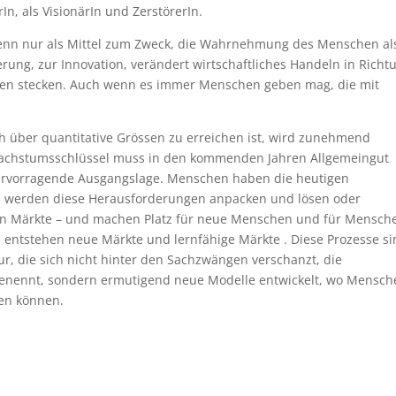
In, als VisionärIn und ZerstörerIn.
nn nur als Mittel zum Zweck, die Wahrnehmung des Menschen al
ung, zur Innovation, verändert wirtschaftliches Handeln in Richt
täten stecken. Auch wenn es immer Menschen geben mag, die mit
 über quantitative Grössen zu erreichen ist, wird zunehmend
 Wachstumsschlüssel muss in den kommenden Jahren Allgemeingut
hervorragende Ausgangslage. Menschen haben die heutigen
 werden diese Herausforderungen anpacken und lösen oder
rn Märkte – und machen Platz für neue Menschen und für Mensch
es entstehen neue Märkte und lernfähige Märkte . Diese Prozesse s
r, die sich nicht hinter den Sachzwängen verschanzt, die
 benennt, sondern ermutigend neue Modelle entwickelt, wo Mensc
en können.